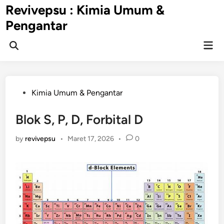
Skip
Revivepsu : Kimia Umum &
to
Pengantar
content
Mai
Open
Men
Search
Posted
Kimia Umum & Pengantar
in
Blok S, P, D, Forbital D
by
revivepsu
•
Maret 17, 2026
•
0