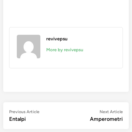
revivepsu
More by revivepsu
Navigasi
Previous
Nex
Previous Article
Next Article
article:
artic
Entalpi
Amperometri
pos