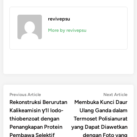
revivepsu
More by revivepsu
Navigasi
Previous
Nex
Previous Article
Next Article
article:
artic
Rekonstruksi Berurutan
Membuka Kunci Daur
pos
Kalikeamisin γ1I Iodo-
Ulang Ganda dalam
thiobenzoat dengan
Termoset Polisianurat
Penangkapan Protein
yang Dapat Diawetkan
Pembawa Selektif
dengan Foto yang