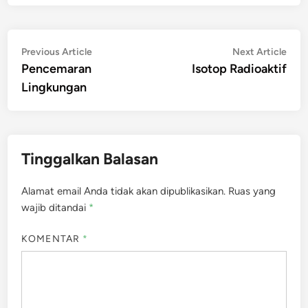
Navigasi
Previous
Nex
Previous Article
Next Article
article:
artic
Pencemaran
Isotop Radioaktif
pos
Lingkungan
Tinggalkan Balasan
Alamat email Anda tidak akan dipublikasikan.
Ruas yang
wajib ditandai
*
KOMENTAR
*