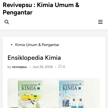
Skip
Revivepsu : Kimia Umum &
to
Pengantar
content
Mai
Open
Men
Search
Posted
Kimia Umum & Pengantar
in
Ensiklopedia Kimia
by
revivepsu
•
Juni 26, 2026
•
0