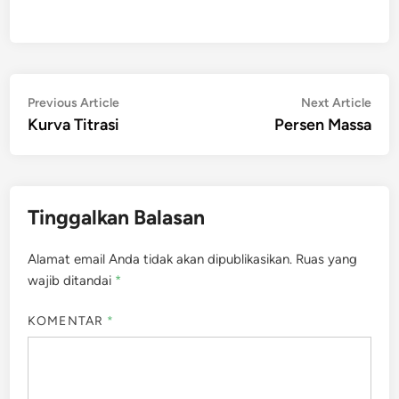
Navigasi
Previous
Nex
Previous Article
Next Article
article:
artic
Kurva Titrasi
Persen Massa
pos
Tinggalkan Balasan
Alamat email Anda tidak akan dipublikasikan.
Ruas yang
wajib ditandai
*
KOMENTAR
*