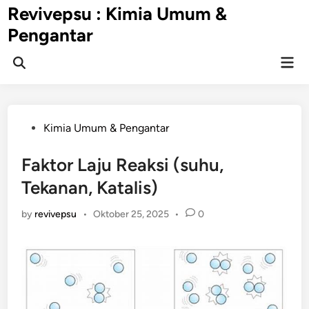
Skip
Revivepsu : Kimia Umum &
to
Pengantar
content
Mai
Open
Men
Search
Posted
Kimia Umum & Pengantar
in
Faktor Laju Reaksi (suhu,
Tekanan, Katalis)
by
revivepsu
•
Oktober 25, 2025
•
0