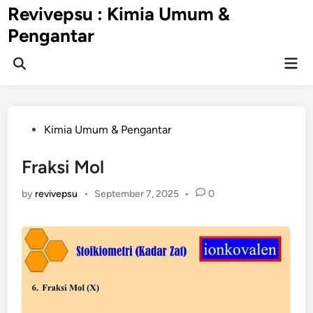
Skip
Revivepsu : Kimia Umum &
to
Pengantar
content
Mai
Open
Men
Search
Posted
Kimia Umum & Pengantar
in
Fraksi Mol
by
revivepsu
•
September 7, 2025
•
0