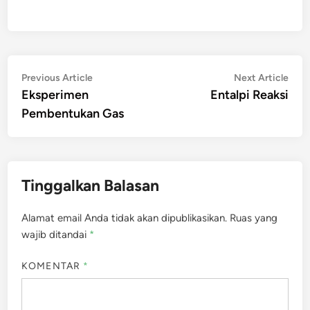
Navigasi
Previous
Nex
Previous Article
Next Article
article:
artic
Eksperimen
Entalpi Reaksi
pos
Pembentukan Gas
Tinggalkan Balasan
Alamat email Anda tidak akan dipublikasikan.
Ruas yang
wajib ditandai
*
KOMENTAR
*