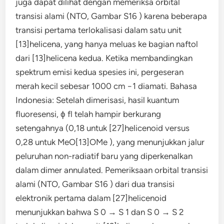
juga dapat dilihat dengan memeriksa orbital
transisi alami (NTO, Gambar S16 ) karena beberapa
transisi pertama terlokalisasi dalam satu unit
[13]helicena, yang hanya meluas ke bagian naftol
dari [13]helicena kedua. Ketika membandingkan
spektrum emisi kedua spesies ini, pergeseran
merah kecil sebesar 1000 cm −1 diamati. Bahasa
Indonesia: Setelah dimerisasi, hasil kuantum
fluoresensi, ϕ fl telah hampir berkurang
setengahnya (0,18 untuk [27]helicenoid versus
0,28 untuk MeO[13]OMe ), yang menunjukkan jalur
peluruhan non-radiatif baru yang diperkenalkan
dalam dimer annulated. Pemeriksaan orbital transisi
alami (NTO, Gambar S16 ) dari dua transisi
elektronik pertama dalam [27]helicenoid
menunjukkan bahwa S 0 → S 1 dan S 0 → S 2