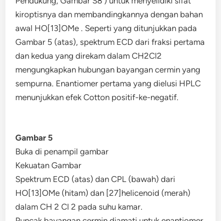
Pendukung, Gambar S8 ) untuk menyelidiki sifat
kiroptisnya dan membandingkannya dengan bahan
awal HO[13]OMe . Seperti yang ditunjukkan pada
Gambar 5 (atas), spektrum ECD dari fraksi pertama
dan kedua yang direkam dalam CH2Cl2
mengungkapkan hubungan bayangan cermin yang
sempurna. Enantiomer pertama yang dielusi HPLC
menunjukkan efek Cotton positif-ke-negatif.
Gambar 5
Buka di penampil gambar
Kekuatan Gambar
Spektrum ECD (atas) dan CPL (bawah) dari
HO[13]OMe (hitam) dan [27]helicenoid (merah)
dalam CH 2 Cl 2 pada suhu kamar.
Puncak bayangan cermin diamati untuk enantiomer