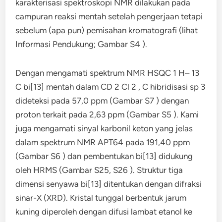
karakterisasi spektroskopi NMR dilakukan pada
campuran reaksi mentah setelah pengerjaan tetapi
sebelum (apa pun) pemisahan kromatografi (lihat
Informasi Pendukung; Gambar S4 ).
Dengan mengamati spektrum NMR HSQC 1 H– 13
C bi[13] mentah dalam CD 2 Cl 2 , C hibridisasi sp 3
dideteksi pada 57,0 ppm (Gambar S7 ) dengan
proton terkait pada 2,63 ppm (Gambar S5 ). Kami
juga mengamati sinyal karbonil keton yang jelas
dalam spektrum NMR APT64 pada 191,40 ppm
(Gambar S6 ) dan pembentukan bi[13] didukung
oleh HRMS (Gambar S25, S26 ). Struktur tiga
dimensi senyawa bi[13] ditentukan dengan difraksi
sinar-X (XRD). Kristal tunggal berbentuk jarum
kuning diperoleh dengan difusi lambat etanol ke