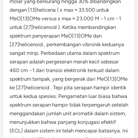
molar yang berkurang hingga 30% dibandingkan
dengan [13]helicena ( ε max ≈ 33.500 untuk
MeO[13]OMe versus ε max ≈ 23.000 M −1 cm −1
untuk [27]helicenoid ). Ketika membandingkan
spektrum penyerapan MeO[13]OMe dan
[27]helicenoid , perkembangan vibronik keduanya
sangat mirip. Perbedaan utama dalam spektrum
serapan adalah pergeseran merah kecil sebesar
460 cm −1 dari transisi elektronik terkuat dalam
spektrum tampak, yang bergerak dari MeO[13]OMe
ke [27]helicenoid . Tepi pita serapan hampir identik
untuk kedua spesies. Pengamatan luar biasa bahwa
spektrum serapan hampir tidak terpengaruh setelah
menggandakan jumlah unit aromatik dalam sistem,
menunjukkan bahwa panjang konjugasi efektif
(ECL) dalam sistem ini telah mencapai batasnya. Ini