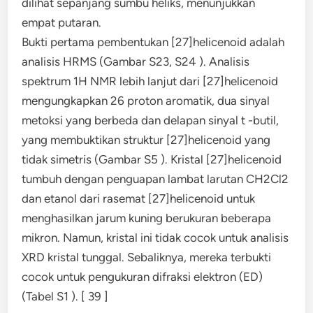
dilihat sepanjang sumbu heliks, menunjukkan
empat putaran.
Bukti pertama pembentukan [27]helicenoid adalah
analisis HRMS (Gambar S23, S24 ). Analisis
spektrum 1H NMR lebih lanjut dari [27]helicenoid
mengungkapkan 26 proton aromatik, dua sinyal
metoksi yang berbeda dan delapan sinyal t -butil,
yang membuktikan struktur [27]helicenoid yang
tidak simetris (Gambar S5 ). Kristal [27]helicenoid
tumbuh dengan penguapan lambat larutan CH2Cl2
dan etanol dari rasemat [27]helicenoid untuk
menghasilkan jarum kuning berukuran beberapa
mikron. Namun, kristal ini tidak cocok untuk analisis
XRD kristal tunggal. Sebaliknya, mereka terbukti
cocok untuk pengukuran difraksi elektron (ED)
(Tabel S1 ). [ 39 ]