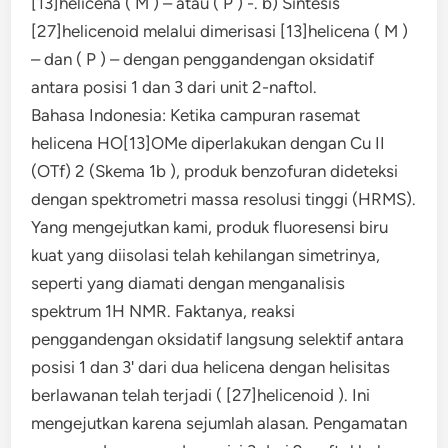
[13]helicena ( M ) – atau ( P ) -. b) Sintesis
[27]helicenoid melalui dimerisasi [13]helicena ( M )
– dan ( P ) – dengan penggandengan oksidatif
antara posisi 1 dan 3 dari unit 2-naftol.
Bahasa Indonesia: Ketika campuran rasemat
helicena HO[13]OMe diperlakukan dengan Cu II
(OTf) 2 (Skema 1b ), produk benzofuran dideteksi
dengan spektrometri massa resolusi tinggi (HRMS).
Yang mengejutkan kami, produk fluoresensi biru
kuat yang diisolasi telah kehilangan simetrinya,
seperti yang diamati dengan menganalisis
spektrum 1H NMR. Faktanya, reaksi
penggandengan oksidatif langsung selektif antara
posisi 1 dan 3ʹ dari dua helicena dengan helisitas
berlawanan telah terjadi ( [27]helicenoid ). Ini
mengejutkan karena sejumlah alasan. Pengamatan