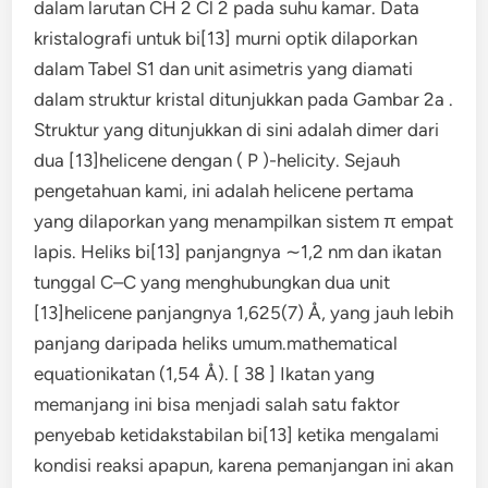
dalam larutan CH 2 Cl 2 pada suhu kamar. Data
kristalografi untuk bi[13] murni optik dilaporkan
dalam Tabel S1 dan unit asimetris yang diamati
dalam struktur kristal ditunjukkan pada Gambar 2a .
Struktur yang ditunjukkan di sini adalah dimer dari
dua [13]helicene dengan ( P )-helicity. Sejauh
pengetahuan kami, ini adalah helicene pertama
yang dilaporkan yang menampilkan sistem π ​​empat
lapis. Heliks bi[13] panjangnya ∼1,2 nm dan ikatan
tunggal C–C yang menghubungkan dua unit
[13]helicene panjangnya 1,625(7) Å, yang jauh lebih
panjang daripada heliks umum.mathematical
equationikatan (1,54 Å). [ 38 ] Ikatan yang
memanjang ini bisa menjadi salah satu faktor
penyebab ketidakstabilan bi[13] ketika mengalami
kondisi reaksi apapun, karena pemanjangan ini akan