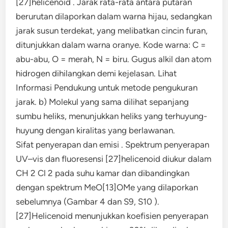
[27]helicenoid . Jarak rata-rata antara putaran
berurutan dilaporkan dalam warna hijau, sedangkan
jarak susun terdekat, yang melibatkan cincin furan,
ditunjukkan dalam warna oranye. Kode warna: C =
abu-abu, O = merah, N = biru. Gugus alkil dan atom
hidrogen dihilangkan demi kejelasan. Lihat
Informasi Pendukung untuk metode pengukuran
jarak. b) Molekul yang sama dilihat sepanjang
sumbu heliks, menunjukkan heliks yang terhuyung-
huyung dengan kiralitas yang berlawanan.
Sifat penyerapan dan emisi . Spektrum penyerapan
UV–vis dan fluoresensi [27]helicenoid diukur dalam
CH 2 Cl 2 pada suhu kamar dan dibandingkan
dengan spektrum MeO[13]OMe yang dilaporkan
sebelumnya (Gambar 4 dan S9, S10 ).
[27]Helicenoid menunjukkan koefisien penyerapan