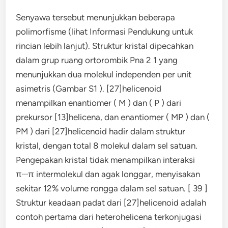
Senyawa tersebut menunjukkan beberapa
polimorfisme (lihat Informasi Pendukung untuk
rincian lebih lanjut). Struktur kristal dipecahkan
dalam grup ruang ortorombik Pna 2 1 yang
menunjukkan dua molekul independen per unit
asimetris (Gambar S1 ). [27]helicenoid
menampilkan enantiomer ( M ) dan ( P ) dari
prekursor [13]helicena, dan enantiomer ( MP ) dan (
PM ) dari [27]helicenoid hadir dalam struktur
kristal, dengan total 8 molekul dalam sel satuan.
Pengepakan kristal tidak menampilkan interaksi
π···π intermolekul dan agak longgar, menyisakan
sekitar 12% volume rongga dalam sel satuan. [ 39 ]
Struktur keadaan padat dari [27]helicenoid adalah
contoh pertama dari heterohelicena terkonjugasi