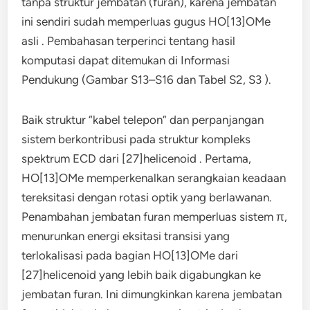
tanpa struktur jembatan (furan), karena jembatan
ini sendiri sudah memperluas gugus HO[13]OMe
asli . Pembahasan terperinci tentang hasil
komputasi dapat ditemukan di Informasi
Pendukung (Gambar S13–S16 dan Tabel S2, S3 ).
Baik struktur “kabel telepon” dan perpanjangan
sistem berkontribusi pada struktur kompleks
spektrum ECD dari [27]helicenoid . Pertama,
HO[13]OMe memperkenalkan serangkaian keadaan
tereksitasi dengan rotasi optik yang berlawanan.
Penambahan jembatan furan memperluas sistem π,
menurunkan energi eksitasi transisi yang
terlokalisasi pada bagian HO[13]OMe dari
[27]helicenoid yang lebih baik digabungkan ke
jembatan furan. Ini dimungkinkan karena jembatan