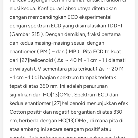
elusi kedua. Konfigurasi absolutnya ditetapkan
dengan membandingkan ECD eksperimental
dengan spektrum ECD yang disimulasikan TDDFT
(Gambar S15 ). Dengan demikian, fraksi pertama
dan kedua masing-masing sesuai dengan
enantiomer ( PM ) – dan ( MP ) . Pita ECD terkuat
dari [27]helicenoid ( Δε ∼ 40 M −1 cm −1 ) diamati
di wilayah UV sementara pita terkuat ( Δε ∼ 20 M
−1 cm −1 ) di bagian spektrum tampak terletak
tepat di atas 350 nm. Ini adalah penurunan
signifikan dari HO[13]OMe . Spektrum ECD dari
kedua enantiomer [27]helicenoid menunjukkan efek
Cotton positif dan negatif bergantian di atas 330
nm, berbeda dengan HO[13]OMe , di mana pita di
atas ambang ini secara seragam positif atau
negatif. Pola ini kemungkinan merupakan hasil dari