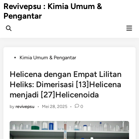
Skip
Revivepsu : Kimia Umum &
to
Pengantar
content
Mai
Open
Men
Search
Posted
Kimia Umum & Pengantar
in
Helicena dengan Empat Lilitan
Heliks: Dimerisasi [13]Helicena
menjadi [27]Helicenoida
by
revivepsu
•
Mei 28, 2025
•
0