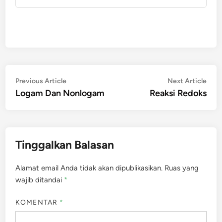
Navigasi
Previous
Nex
Previous Article
Next Article
article:
artic
Logam Dan Nonlogam
Reaksi Redoks
pos
Tinggalkan Balasan
Alamat email Anda tidak akan dipublikasikan.
Ruas yang
wajib ditandai
*
KOMENTAR
*