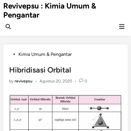
Skip
Revivepsu : Kimia Umum &
to
Pengantar
content
Mai
Open
Men
Search
Posted
Kimia Umum & Pengantar
in
Hibridisasi Orbital
by
revivepsu
•
Agustus 20, 2025
•
0