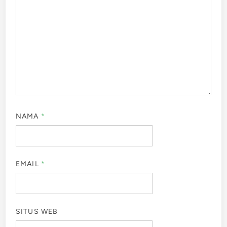
NAMA
*
EMAIL
*
SITUS WEB