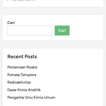
Cari
Cari
Recent Posts
Persamaan Reaksi
Konsep Senyawa
Radioaktivitas
Dasar Kimia Analitik
Pengantar Ilmu Kimia Umum