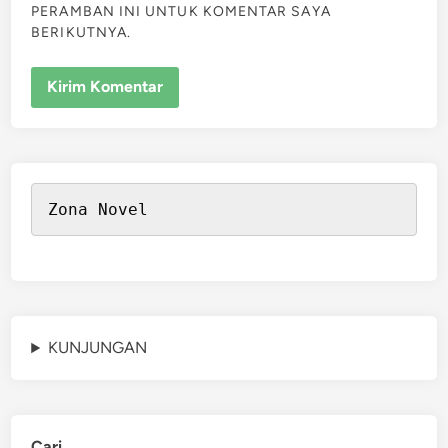
PERAMBAN INI UNTUK KOMENTAR SAYA
BERIKUTNYA.
Zona Novel
KUNJUNGAN
Cari