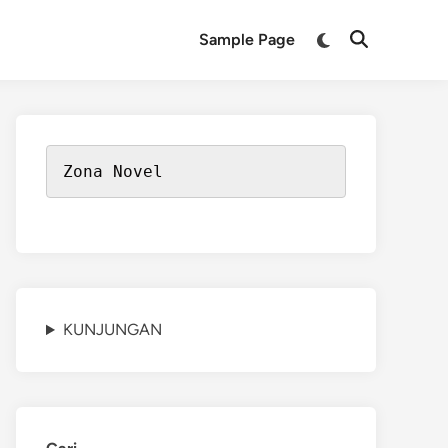
Switch
Sample Page
Open
to
Search
dark
mode
Zona Novel
KUNJUNGAN