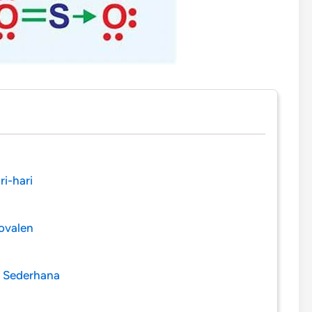
i-hari
ovalen
l Sederhana