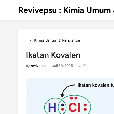
Skip
Revivepsu : Kimia Umum 
to
content
Posted
Kimia Umum & Pengantar
in
Ikatan Kovalen
by
revivepsu
•
Juli 30, 2025
•
0