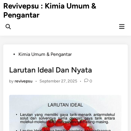
Skip
Revivepsu : Kimia Umum &
to
Pengantar
content
Mai
Open
Men
Search
Posted
Kimia Umum & Pengantar
in
Larutan Ideal Dan Nyata
by
revivepsu
•
September 27, 2025
•
0