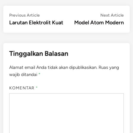
Navigasi
Previous
Nex
Previous Article
Next Article
article:
artic
Larutan Elektrolit Kuat
Model Atom Modern
pos
Tinggalkan Balasan
Alamat email Anda tidak akan dipublikasikan.
Ruas yang
wajib ditandai
*
KOMENTAR
*