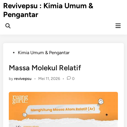
Skip
Revivepsu : Kimia Umum &
to
Pengantar
content
Mai
Open
Men
Search
Posted
Kimia Umum & Pengantar
in
Massa Molekul Relatif
by
revivepsu
•
Mei 11, 2026
•
0