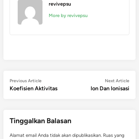
revivepsu
More by revivepsu
Navigasi
Previous
Nex
Previous Article
Next Article
article:
artic
Koefisien Aktivitas
Ion Dan Ionisasi
pos
Tinggalkan Balasan
Alamat email Anda tidak akan dipublikasikan.
Ruas yang