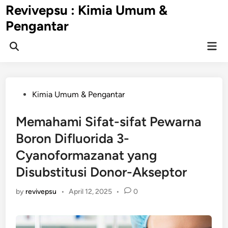
Skip
Revivepsu : Kimia Umum &
to
Pengantar
content
Mai
Open
Men
Search
Posted
Kimia Umum & Pengantar
in
Memahami Sifat-sifat Pewarna
Boron Difluorida 3-
Cyanoformazanat yang
Disubstitusi Donor-Akseptor
by
revivepsu
•
April 12, 2025
•
0