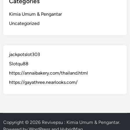
Categories
Kimia Umum & Pengantar
Uncategorized
jackpotslot303
Slotqu88
https://annaibakery.com/thailand.html
https://gayathree.nearlooks.com/
Copyright © 2026
Revivepsu : Kimia Umum & Pengantar
.
Powered by
WordPress
and
HybridMag
.