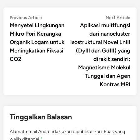
Navigasi
Previous
Nex
Previous Article
Next Article
article:
artic
Menyetel Lingkungan
Aplikasi multifungsi
pos
Mikro Pori Kerangka
dari nanocluster
Organik Logam untuk
isostruktural Novel LnIII
Meningkatkan Fiksasi
(DyIII dan GdIII) yang
CO2
dirakit sendiri:
Magnetisme Molekul
Tunggal dan Agen
Kontras MRI
Tinggalkan Balasan
Alamat email Anda tidak akan dipublikasikan.
Ruas yang
wajib ditandai
*