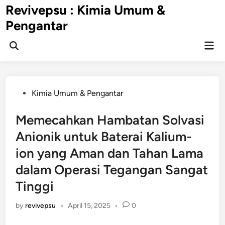
Skip
Revivepsu : Kimia Umum &
to
Pengantar
content
Mai
Open
Men
Search
Posted
Kimia Umum & Pengantar
in
Memecahkan Hambatan Solvasi
Anionik untuk Baterai Kalium-
ion yang Aman dan Tahan Lama
dalam Operasi Tegangan Sangat
Tinggi
by
revivepsu
•
April 15, 2025
•
0