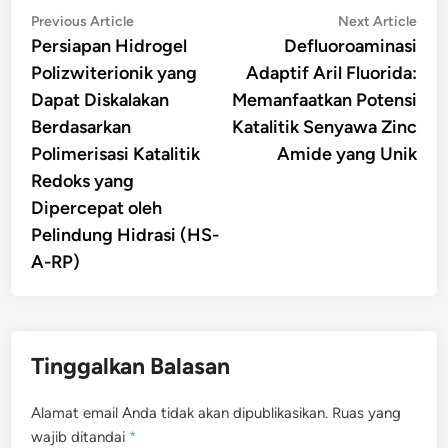
Navigasi
Previous
Nex
Previous Article
Next Article
article:
artic
Persiapan Hidrogel
Defluoroaminasi
pos
Polizwiterionik yang
Adaptif Aril Fluorida:
Dapat Diskalakan
Memanfaatkan Potensi
Berdasarkan
Katalitik Senyawa Zinc
Polimerisasi Katalitik
Amide yang Unik
Redoks yang
Dipercepat oleh
Pelindung Hidrasi (HS-
A-RP)
Tinggalkan Balasan
Alamat email Anda tidak akan dipublikasikan.
Ruas yang
wajib ditandai
*