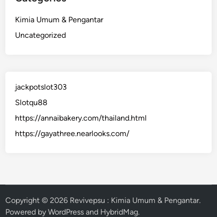
Kimia Umum & Pengantar
Uncategorized
jackpotslot303
Slotqu88
https://annaibakery.com/thailand.html
https://gayathree.nearlooks.com/
Copyright © 2026
Revivepsu : Kimia Umum & Pengantar
.
Powered by
WordPress
and
HybridMag
.