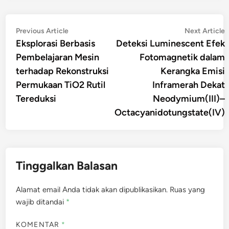
Navigasi
Previous
N
Previous Article
Next Article
article:
a
Eksplorasi Berbasis
Deteksi Luminescent Efek
pos
Pembelajaran Mesin
Fotomagnetik dalam
terhadap Rekonstruksi
Kerangka Emisi
Permukaan TiO2 Rutil
Inframerah Dekat
Tereduksi
Neodymium(III)–
Octacyanidotungstate(IV)
Tinggalkan Balasan
Alamat email Anda tidak akan dipublikasikan.
Ruas yang
wajib ditandai
*
KOMENTAR
*