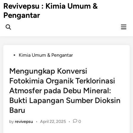
Skip
Revivepsu : Kimia Umum &
to
Pengantar
content
Mai
Open
Men
Search
Posted
Kimia Umum & Pengantar
in
Mengungkap Konversi
Fotokimia Organik Terklorinasi
Atmosfer pada Debu Mineral:
Bukti Lapangan Sumber Dioksin
Baru
by
revivepsu
•
April 22, 2025
•
0