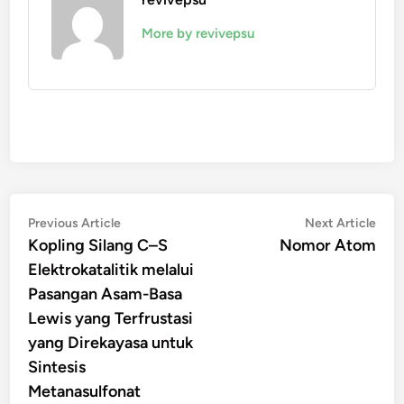
More by revivepsu
Navigasi
Previous
Nex
Previous Article
Next Article
article:
artic
Kopling Silang C–S
Nomor Atom
pos
Elektrokatalitik melalui
Pasangan Asam-Basa
Lewis yang Terfrustasi
yang Direkayasa untuk
Sintesis
Metanasulfonat