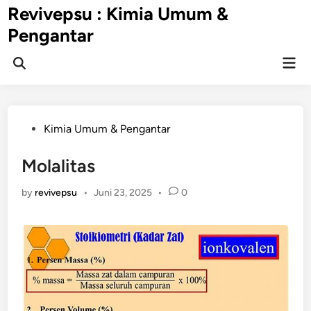
Skip
Revivepsu : Kimia Umum &
to
Pengantar
content
Mai
Open
Men
Search
Posted
Kimia Umum & Pengantar
in
Molalitas
by
revivepsu
•
Juni 23, 2025
•
0