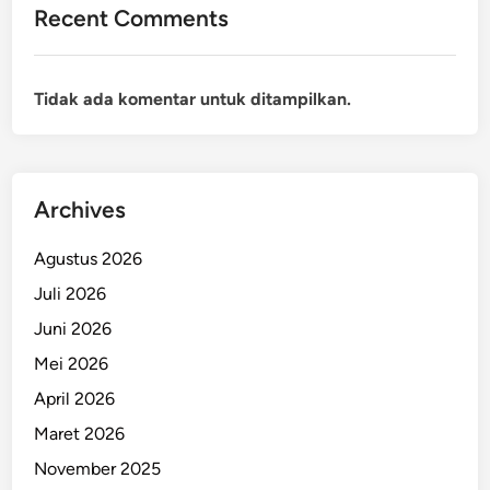
Recent Comments
Tidak ada komentar untuk ditampilkan.
Archives
Agustus 2026
Juli 2026
Juni 2026
Mei 2026
April 2026
Maret 2026
November 2025