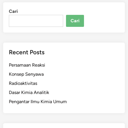
Cari
Cari
Recent Posts
Persamaan Reaksi
Konsep Senyawa
Radioaktivitas
Dasar Kimia Analitik
Pengantar Ilmu Kimia Umum