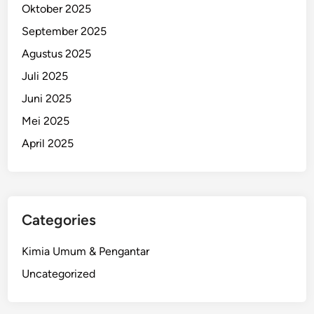
Oktober 2025
September 2025
Agustus 2025
Juli 2025
Juni 2025
Mei 2025
April 2025
Categories
Kimia Umum & Pengantar
Uncategorized