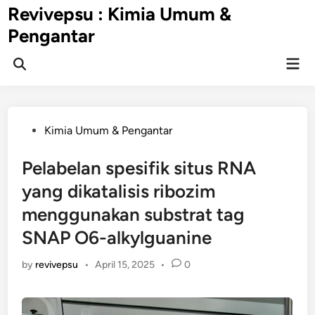
Skip
Revivepsu : Kimia Umum &
to
Pengantar
content
Mai
Open
Men
Search
Posted
Kimia Umum & Pengantar
in
Pelabelan spesifik situs RNA
yang dikatalisis ribozim
menggunakan substrat tag
SNAP O6-alkylguanine
by
revivepsu
•
April 15, 2025
•
0