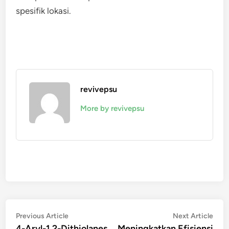
spesifik lokasi.
revivepsu
More by revivepsu
Navigasi
Previous
Nex
Previous Article
Next Article
article:
artic
4-Aryl-1,2-Dithiolanes
Meningkatkan Efisiensi