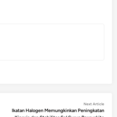
Next
Next Article
article:
Ikatan Halogen Memungkinkan Peningkatan