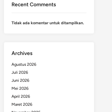
Recent Comments
Tidak ada komentar untuk ditampilkan.
Archives
Agustus 2026
Juli 2026
Juni 2026
Mei 2026
April 2026
Maret 2026