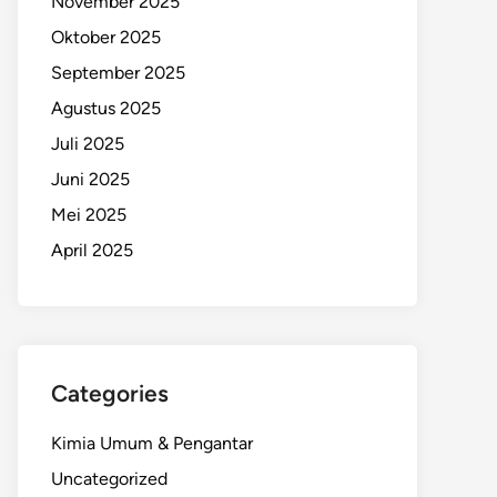
November 2025
Oktober 2025
September 2025
Agustus 2025
Juli 2025
Juni 2025
Mei 2025
April 2025
Categories
Kimia Umum & Pengantar
Uncategorized