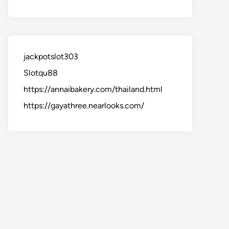
jackpotslot303
Slotqu88
https://annaibakery.com/thailand.html
https://gayathree.nearlooks.com/