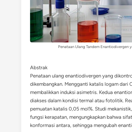
Penataan Ulang Tandem Enantiodivergen ya
Abstrak
Penataan ulang enantiodivergen yang dikontro
dikembangkan. Mengganti katalis logam dari Co
membalikkan induksi asimetris. Kedua enantiom
diakses dalam kondisi termal atau fotolitik. R
pemuatan katalis 0,05 mol%. Studi mekanistik,
fungsi kerapatan, mengungkapkan bahwa sifat
konformasi antara, sehingga mengubah enantio