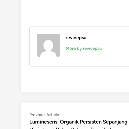
revivepsu
More by revivepsu
Navigasi
Previous
Previous Article
article:
Luminesensi Organik Persisten Sepanjang
pos