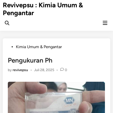
Skip
Revivepsu : Kimia Umum &
to
Pengantar
content
Mai
Open
Men
Search
Posted
Kimia Umum & Pengantar
in
Pengukuran Ph
by
revivepsu
•
Juli 28, 2025
•
0