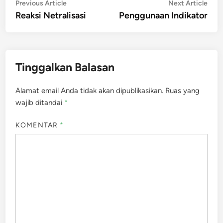
Navigasi
Previous
Nex
Previous Article
Next Article
article:
artic
Reaksi Netralisasi
Penggunaan Indikator
pos
Tinggalkan Balasan
Alamat email Anda tidak akan dipublikasikan.
Ruas yang
wajib ditandai
*
KOMENTAR
*