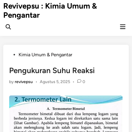
Skip
Revivepsu : Kimia Umum &
to
Pengantar
content
Mai
Open
Men
Search
Posted
Kimia Umum & Pengantar
in
Pengukuran Suhu Reaksi
by
revivepsu
•
Agustus 5, 2025
•
0