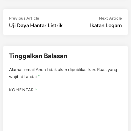
Navigasi
Previous
Nex
Previous Article
Next Article
article:
artic
Uji Daya Hantar Listrik
Ikatan Logam
pos
Tinggalkan Balasan
Alamat email Anda tidak akan dipublikasikan.
Ruas yang
wajib ditandai
*
KOMENTAR
*