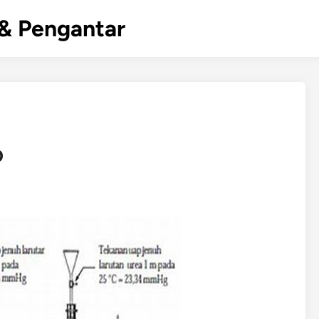
& Pengantar
p