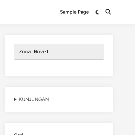
Switch
Sample Page
Open
to
Search
dark
mode
Zona Novel
KUNJUNGAN