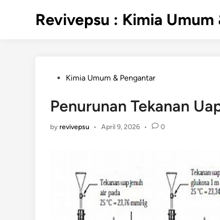
Skip
Revivepsu : Kimia Umum 
to
content
Posted
Kimia Umum & Pengantar
in
Penurunan Tekanan Ua
by
revivepsu
•
April 9, 2026
•
0