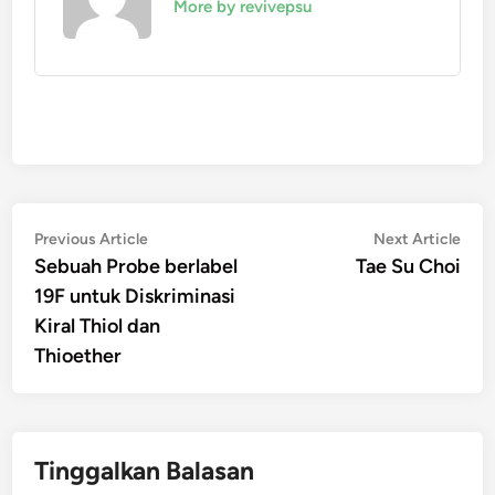
More by revivepsu
Navigasi
Previous
Nex
Previous Article
Next Article
article:
artic
Sebuah Probe berlabel
Tae Su Choi
pos
19F untuk Diskriminasi
Kiral Thiol dan
Thioether
Tinggalkan Balasan