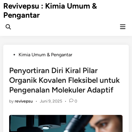
Skip
Revivepsu : Kimia Umum &
to
Pengantar
content
Mai
Open
Men
Search
Posted
Kimia Umum & Pengantar
in
Penyortiran Diri Kiral Pilar
Organik Kovalen Fleksibel untuk
Pengenalan Molekuler Adaptif
by
revivepsu
•
Juni 9, 2025
•
0