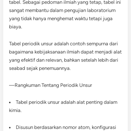
tabel. Sebagai pedoman ilmiah yang tetap, tabel ini
sangat membantu dalam pengujian laboratorium
yang tidak hanya menghemat waktu tetapi juga
biaya.
Tabel periodik unsur adalah contoh sempurna dari
bagaimana kebijaksanaan ilmiah dapat menjadi alat
yang efektif dan relevan, bahkan setelah lebih dari
seabad sejak penemuannya.
—Rangkuman Tentang Periodik Unsur
Tabel periodik unsur adalah alat penting dalam
kimia.
Disusun berdasarkan nomor atom, konfigurasi