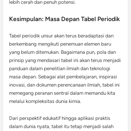
lebih cerah dan penuh potensi.
Kesimpulan: Masa Depan Tabel Periodik
Tabel periodik unsur akan terus beradaptasi dan
berkembang mengikuti penemuan elemen baru
yang belum ditemukan. Bagaimana pun, pola dan
prinsip yang mendasari tabel ini akan terus menjadi
panduan dalam penelitian ilmiah dan teknologi
masa depan. Sebagai alat pembelajaran, inspirasi
inovasi, dan dokumen perencanaan ilmiah, tabel ini
memegang peranan sentral dalam memandu kita
melalui kompleksitas dunia kimia.
Dari perspektif edukatif hingga aplikasi praktis
dalam dunia nyata, tabel itu tetap menjadi salah