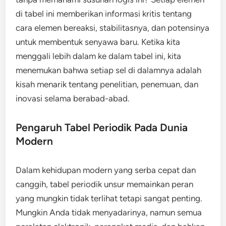
di tabel ini memberikan informasi kritis tentang
cara elemen bereaksi, stabilitasnya, dan potensinya
untuk membentuk senyawa baru. Ketika kita
menggali lebih dalam ke dalam tabel ini, kita
menemukan bahwa setiap sel di dalamnya adalah
kisah menarik tentang penelitian, penemuan, dan
inovasi selama berabad-abad.
Pengaruh Tabel Periodik Pada Dunia
Modern
Dalam kehidupan modern yang serba cepat dan
canggih, tabel periodik unsur memainkan peran
yang mungkin tidak terlihat tetapi sangat penting.
Mungkin Anda tidak menyadarinya, namun semua