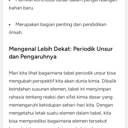
bahan baru.
Merupakan bagian penting dari pendidikan
ilmiah.
Mengenal Lebih Dekat: Periodik Unsur
dan Pengaruhnya
Mari kita lihat bagaimana tabel periodik unsur bisa
mengubah perspektif kita akan dunia kimia. Dibalik
keindahan susunan elemen, tabel ini menyimpan
rahasia tentang reaksi dan sifat kimia dasar yang
memengaruhi kehidupan sehari-hari kita. Dengan
mengetahui letak suatu elemen dalam tabel, kita
bisa memprediksi bagaimana elemen tersebut