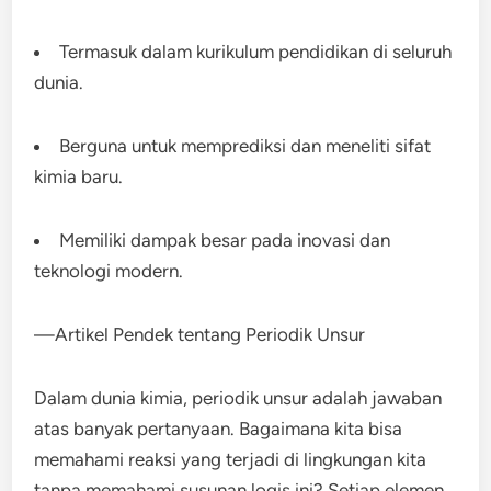
Termasuk dalam kurikulum pendidikan di seluruh
dunia.
Berguna untuk memprediksi dan meneliti sifat
kimia baru.
Memiliki dampak besar pada inovasi dan
teknologi modern.
—Artikel Pendek tentang Periodik Unsur
Dalam dunia kimia, periodik unsur adalah jawaban
atas banyak pertanyaan. Bagaimana kita bisa
memahami reaksi yang terjadi di lingkungan kita
tanpa memahami susunan logis ini? Setiap elemen