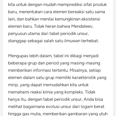
kita untuk dengan mudah memprediksi sifat produk
baru, menentukan cara elemen bereaksi satu sama
lain, dan bahkan menilai kemungkinan eksistensi
elemen baru. Tidak heran bahwa Mendeleev,
penyusun utama dari tabel periodik unsur,
dianggap sebagai salah satu ilmuwan terhebat.
Mengupas lebih dalam, tabel ini dibagi menjadi
beberapa grup dan period yang masing-masing
memberikan informasi tertentu. Misalnya, setiap
elemen dalam satu grup memiliki karakteristik yang
mirip, yang dapat memudahkan kita untuk
memahami reaksi kimia yang kompleks. Tidak
hanya itu, dengan tabel periodik unsur, Anda bisa
melihat bagaimana evolusi unsur dari logam berat
hingga gas mulia, memberikan gambaran yang utuh