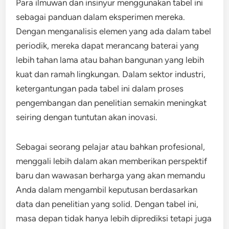
Para ilmuwan dan insinyur menggunakan tabel ini
sebagai panduan dalam eksperimen mereka.
Dengan menganalisis elemen yang ada dalam tabel
periodik, mereka dapat merancang baterai yang
lebih tahan lama atau bahan bangunan yang lebih
kuat dan ramah lingkungan. Dalam sektor industri,
ketergantungan pada tabel ini dalam proses
pengembangan dan penelitian semakin meningkat
seiring dengan tuntutan akan inovasi.
Sebagai seorang pelajar atau bahkan profesional,
menggali lebih dalam akan memberikan perspektif
baru dan wawasan berharga yang akan memandu
Anda dalam mengambil keputusan berdasarkan
data dan penelitian yang solid. Dengan tabel ini,
masa depan tidak hanya lebih diprediksi tetapi juga