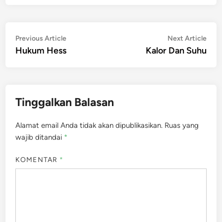
Navigasi
Previous
Nex
Previous Article
Next Article
article:
artic
Hukum Hess
Kalor Dan Suhu
pos
Tinggalkan Balasan
Alamat email Anda tidak akan dipublikasikan.
Ruas yang
wajib ditandai
*
KOMENTAR
*