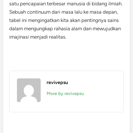
satu pencapaian terbesar manusia di bidang ilmiah.
Sebuah continuum dari masa lalu ke masa depan,
tabel ini mengingatkan kita akan pentingnya sains
dalam mengungkap rahasia alam dan mewujudkan
imajinasi menjadi realitas.
revivepsu
More by revivepsu