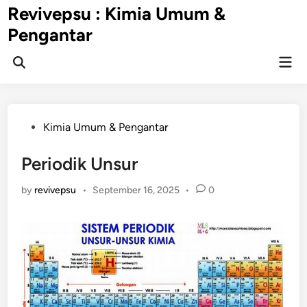
Skip
Revivepsu : Kimia Umum &
to
Pengantar
content
Mai
Open
Men
Search
Posted
Kimia Umum & Pengantar
in
Periodik Unsur
by
revivepsu
•
September 16, 2025
•
0