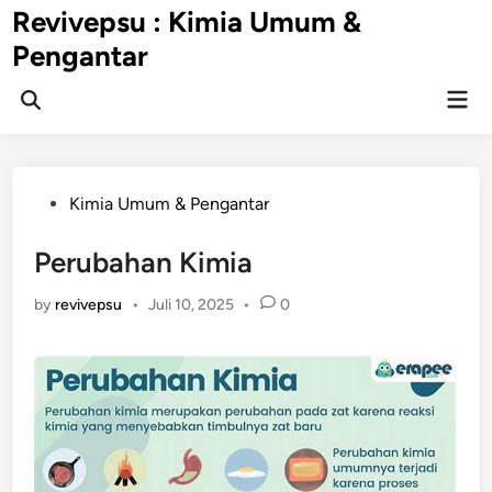
Skip
Revivepsu : Kimia Umum &
to
Pengantar
content
Mai
Open
Men
Search
Posted
Kimia Umum & Pengantar
in
Perubahan Kimia
by
revivepsu
•
Juli 10, 2025
•
0