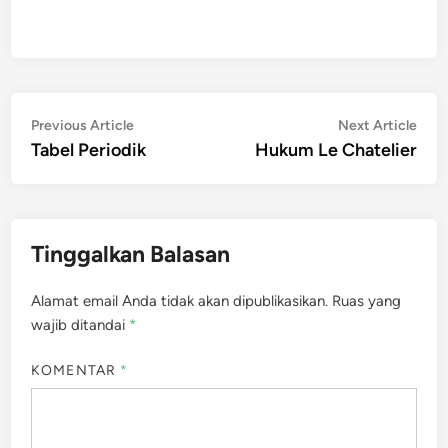
Navigasi
Previous
Nex
Previous Article
Next Article
article:
artic
Tabel Periodik
Hukum Le Chatelier
pos
Tinggalkan Balasan
Alamat email Anda tidak akan dipublikasikan.
Ruas yang
wajib ditandai
*
KOMENTAR
*