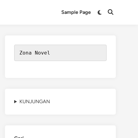
Switch
Sample Page
Open
to
Search
dark
mode
Zona Novel
KUNJUNGAN