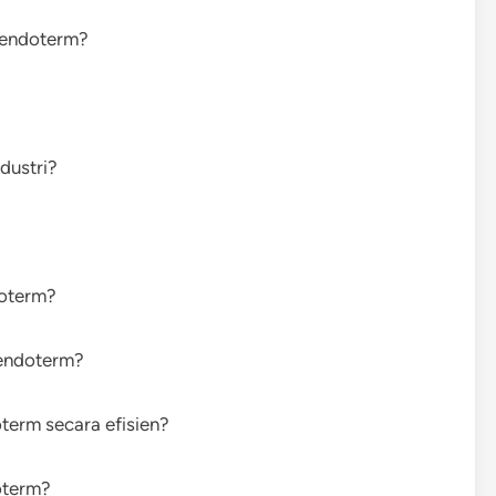
 endoterm?
dustri?
doterm?
 endoterm?
erm secara efisien?
doterm?