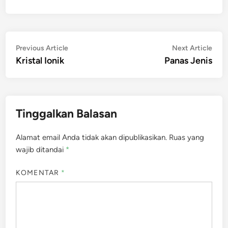
Navigasi
Previous
Nex
Previous Article
Next Article
article:
artic
Kristal Ionik
Panas Jenis
pos
Tinggalkan Balasan
Alamat email Anda tidak akan dipublikasikan.
Ruas yang
wajib ditandai
*
KOMENTAR
*