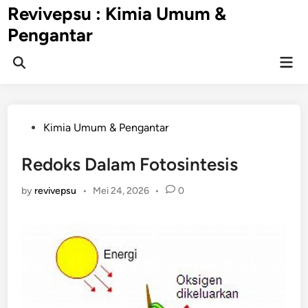
Skip
Revivepsu : Kimia Umum &
to
Pengantar
content
Mai
Open
Men
Search
Posted
Kimia Umum & Pengantar
in
Redoks Dalam Fotosintesis
by
revivepsu
•
Mei 24, 2026
•
0