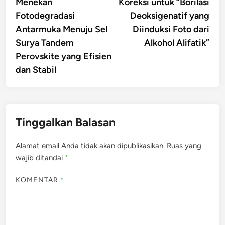
article:
artic
Menekan
Koreksi untuk “Borilasi
pos
Fotodegradasi
Deoksigenatif yang
Antarmuka Menuju Sel
Diinduksi Foto dari
Surya Tandem
Alkohol Alifatik”
Perovskite yang Efisien
dan Stabil
Tinggalkan Balasan
Alamat email Anda tidak akan dipublikasikan.
Ruas yang
wajib ditandai
*
KOMENTAR
*