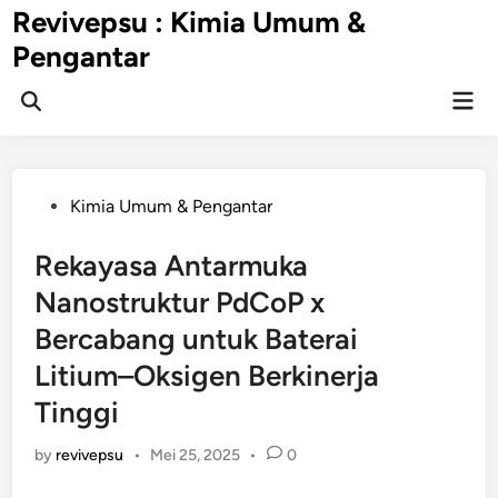
Skip
Revivepsu : Kimia Umum &
to
Pengantar
content
Mai
Open
Men
Search
Posted
Kimia Umum & Pengantar
in
Rekayasa Antarmuka
Nanostruktur PdCoP x
Bercabang untuk Baterai
Litium–Oksigen Berkinerja
Tinggi
by
revivepsu
•
Mei 25, 2025
•
0