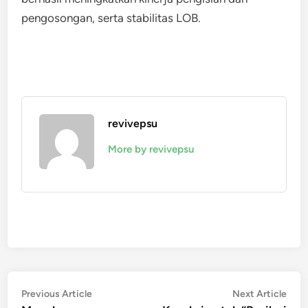
pengosongan, serta stabilitas LOB.
revivepsu
More by revivepsu
Navigasi
Previous
Nex
Previous Article
Next Article