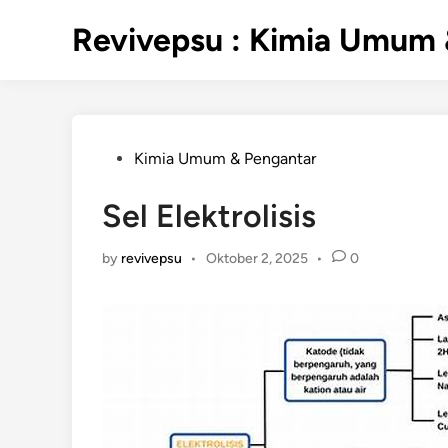
Skip
Revivepsu : Kimia Umum 
to
content
Posted
Kimia Umum & Pengantar
in
Sel Elektrolisis
by
revivepsu
•
Oktober 2, 2025
•
0