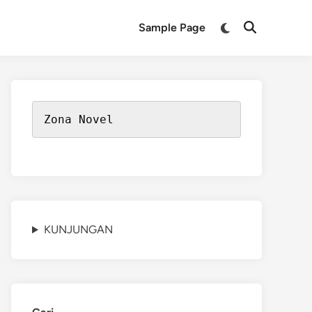
Switch
Sample Page
Open
to
Search
dark
mode
Zona Novel
KUNJUNGAN