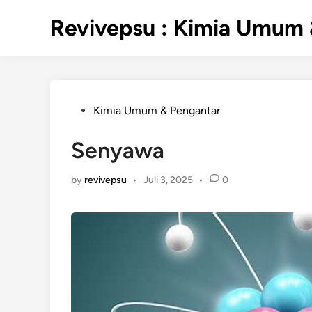
Skip
Revivepsu : Kimia Umum 
to
content
Posted
Kimia Umum & Pengantar
in
Senyawa
by
revivepsu
•
Juli 3, 2025
•
0