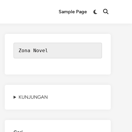
Switch
Sample Page
Open
to
Search
dark
mode
Zona Novel
KUNJUNGAN