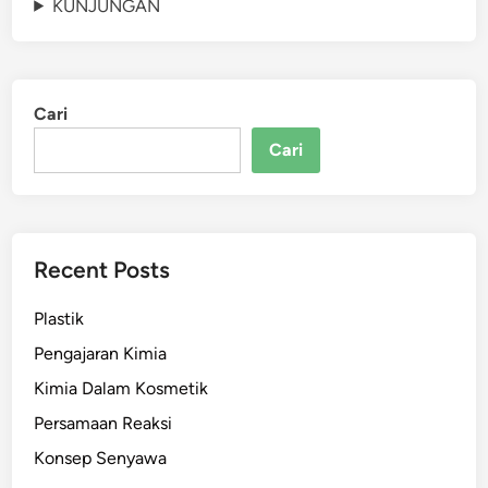
KUNJUNGAN
Cari
Cari
Recent Posts
Plastik
Pengajaran Kimia
Kimia Dalam Kosmetik
Persamaan Reaksi
Konsep Senyawa