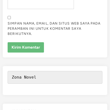
SIMPAN NAMA, EMAIL, DAN SITUS WEB SAYA PADA
PERAMBAN INI UNTUK KOMENTAR SAYA
BERIKUTNYA.
Zona Novel