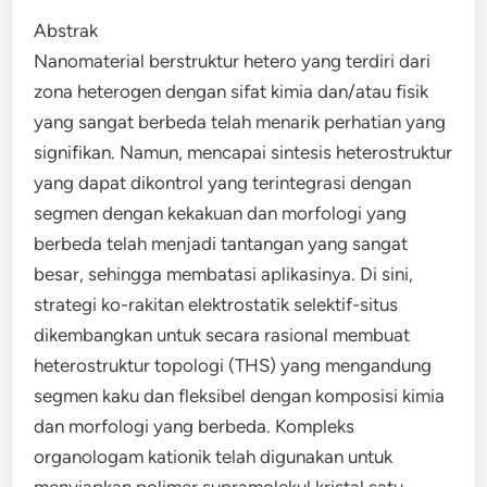
Abstrak
Nanomaterial berstruktur hetero yang terdiri dari
zona heterogen dengan sifat kimia dan/atau fisik
yang sangat berbeda telah menarik perhatian yang
signifikan. Namun, mencapai sintesis heterostruktur
yang dapat dikontrol yang terintegrasi dengan
segmen dengan kekakuan dan morfologi yang
berbeda telah menjadi tantangan yang sangat
besar, sehingga membatasi aplikasinya. Di sini,
strategi ko-rakitan elektrostatik selektif-situs
dikembangkan untuk secara rasional membuat
heterostruktur topologi (THS) yang mengandung
segmen kaku dan fleksibel dengan komposisi kimia
dan morfologi yang berbeda. Kompleks
organologam kationik telah digunakan untuk
menyiapkan polimer supramolekul kristal satu