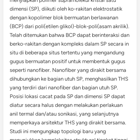
dimensi (SP), diikuti oleh ko-rakitan elektrostatik
dengan kopolimer blok bermuatan berlawanan
(BCP) dari poli(etilen glikol)-blok-poli(asam akrilik).
Telah ditemukan bahwa BCP dapat berinteraksi dan
berko-rakitan dengan kompleks dalam SP secara in
situ di beberapa situs tertentu yang mengandung
gugus bermuatan positif untuk membentuk gugus
seperti nanofiber. Nanofiber yang dirakit bersama
dihubungkan ke bagian utuh SP, menghasilkan THS
yang terdiri dari nanofiber dan bagian utuh SP.
Posisi lokasi cacat pada SP dan dimensi SP dapat
diatur secara halus dengan melakukan perlakuan
anil termal dan/atau sonikasi, yang selanjutnya
memperkaya arsitektur THS yang dirakit bersama.
Studi ini mengungkap topologi baru yang
menunjukkan kompleksitas struktural tingkat tinggi