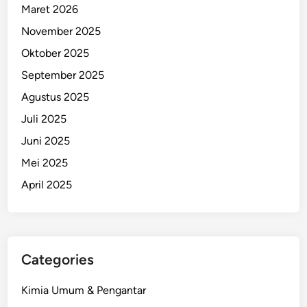
Maret 2026
November 2025
Oktober 2025
September 2025
Agustus 2025
Juli 2025
Juni 2025
Mei 2025
April 2025
Categories
Kimia Umum & Pengantar