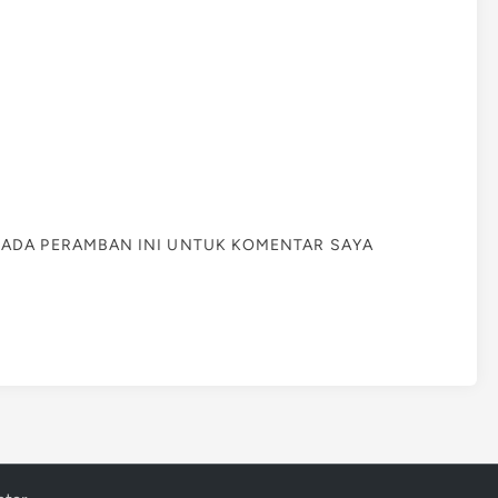
 PADA PERAMBAN INI UNTUK KOMENTAR SAYA