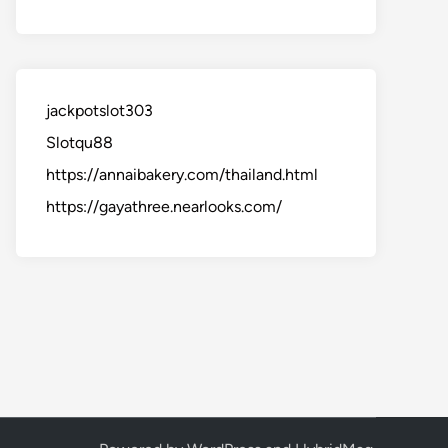
jackpotslot303
Slotqu88
https://annaibakery.com/thailand.html
https://gayathree.nearlooks.com/