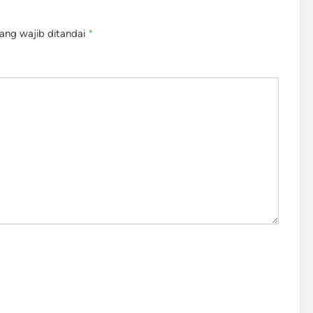
ang wajib ditandai
*