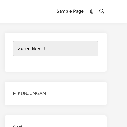
Switch
Sample Page
Open
to
Search
dark
mode
Zona Novel
KUNJUNGAN