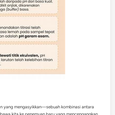
anan yang mengasyikkan—sebuah kombinasi antara
embawa kita ke penemuan baru yang mencengangkan.