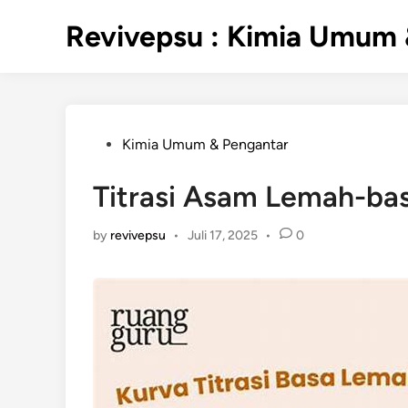
Skip
Revivepsu : Kimia Umum 
to
content
Posted
Kimia Umum & Pengantar
in
Titrasi Asam Lemah-ba
by
revivepsu
•
Juli 17, 2025
•
0