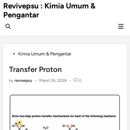
Skip
Revivepsu : Kimia Umum &
to
Pengantar
content
Mai
Open
Men
Search
Posted
Kimia Umum & Pengantar
in
Transfer Proton
by
revivepsu
•
Maret 26, 2026
•
0