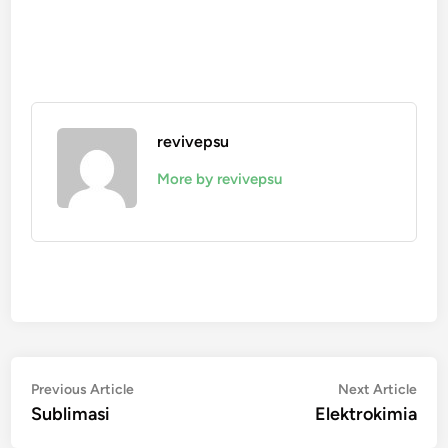
revivepsu
More by revivepsu
Navigasi
Previous
Nex
Previous Article
Next Article
article:
artic
Sublimasi
Elektrokimia
pos