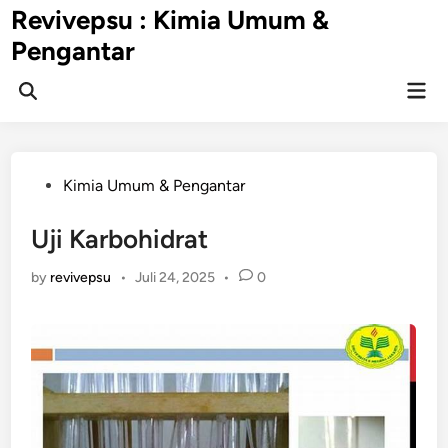
Skip
Revivepsu : Kimia Umum &
to
Pengantar
content
Mai
Open
Men
Search
Posted
Kimia Umum & Pengantar
in
Uji Karbohidrat
by
revivepsu
•
Juli 24, 2025
•
0