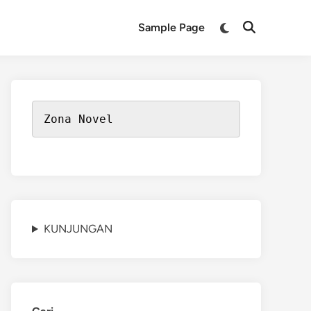
Switch
Sample Page
Open
to
Search
dark
mode
Zona Novel
KUNJUNGAN