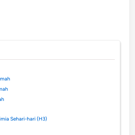
emah
emah
ah
ia Sehari-hari (H3)