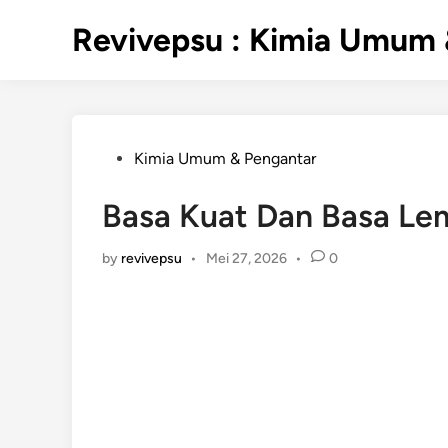
Skip
Revivepsu : Kimia Umum 
to
content
Posted
Kimia Umum & Pengantar
in
Basa Kuat Dan Basa Le
by
revivepsu
•
Mei 27, 2026
•
0