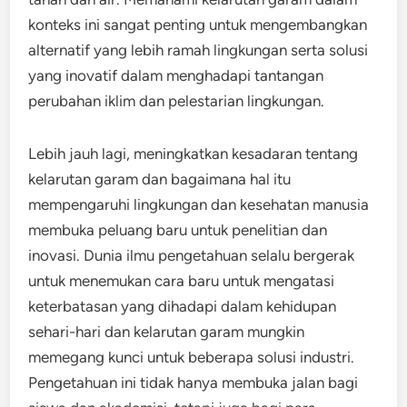
konteks ini sangat penting untuk mengembangkan
alternatif yang lebih ramah lingkungan serta solusi
yang inovatif dalam menghadapi tantangan
perubahan iklim dan pelestarian lingkungan.
Lebih jauh lagi, meningkatkan kesadaran tentang
kelarutan garam dan bagaimana hal itu
mempengaruhi lingkungan dan kesehatan manusia
membuka peluang baru untuk penelitian dan
inovasi. Dunia ilmu pengetahuan selalu bergerak
untuk menemukan cara baru untuk mengatasi
keterbatasan yang dihadapi dalam kehidupan
sehari-hari dan kelarutan garam mungkin
memegang kunci untuk beberapa solusi industri.
Pengetahuan ini tidak hanya membuka jalan bagi