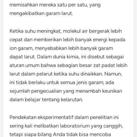
memisahkan mereka satu per satu, yang
mengakibatkan garam larut.
Ketika suhu meningkat, molekul air bergerak lebih
cepat dan memberikan lebih banyak energi kepada
ion garam, menyebabkan lebih banyak garam
dapat larut. Dalam dunia kimia, ini disebut sebagai
aturan umum bahwa sebagian besar zat padat lebih
larut dalam pelarut ketika suhu dinaikkan. Namun,
ini tidak berlaku untuk semua jenis garam; ada
sejumlah pengecualian yang menambah keunikan
dalam belajar tentang kelarutan.
Pendekatan eksperimentatif dalam penelitian ini
sering kali melibatkan laboratorium yang canggih,
tetapi siapa bilang Anda tidak bisa mencoba