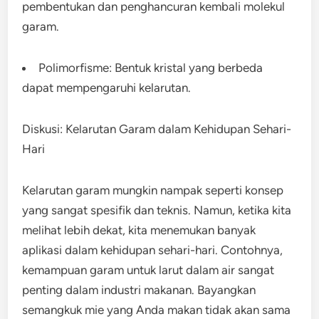
pembentukan dan penghancuran kembali molekul
garam.
Polimorfisme: Bentuk kristal yang berbeda
dapat mempengaruhi kelarutan.
Diskusi: Kelarutan Garam dalam Kehidupan Sehari-
Hari
Kelarutan garam mungkin nampak seperti konsep
yang sangat spesifik dan teknis. Namun, ketika kita
melihat lebih dekat, kita menemukan banyak
aplikasi dalam kehidupan sehari-hari. Contohnya,
kemampuan garam untuk larut dalam air sangat
penting dalam industri makanan. Bayangkan
semangkuk mie yang Anda makan tidak akan sama