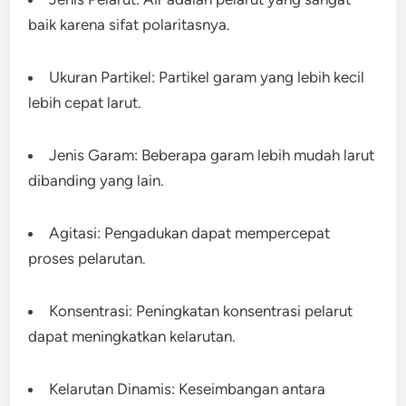
baik karena sifat polaritasnya.
Ukuran Partikel: Partikel garam yang lebih kecil
lebih cepat larut.
Jenis Garam: Beberapa garam lebih mudah larut
dibanding yang lain.
Agitasi: Pengadukan dapat mempercepat
proses pelarutan.
Konsentrasi: Peningkatan konsentrasi pelarut
dapat meningkatkan kelarutan.
Kelarutan Dinamis: Keseimbangan antara