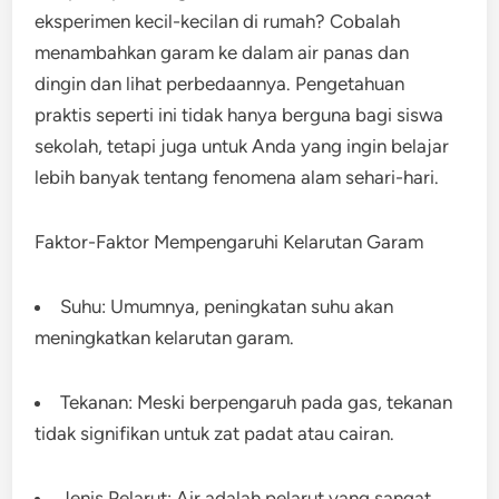
eksperimen kecil-kecilan di rumah? Cobalah
menambahkan garam ke dalam air panas dan
dingin dan lihat perbedaannya. Pengetahuan
praktis seperti ini tidak hanya berguna bagi siswa
sekolah, tetapi juga untuk Anda yang ingin belajar
lebih banyak tentang fenomena alam sehari-hari.
Faktor-Faktor Mempengaruhi Kelarutan Garam
Suhu: Umumnya, peningkatan suhu akan
meningkatkan kelarutan garam.
Tekanan: Meski berpengaruh pada gas, tekanan
tidak signifikan untuk zat padat atau cairan.
Jenis Pelarut: Air adalah pelarut yang sangat