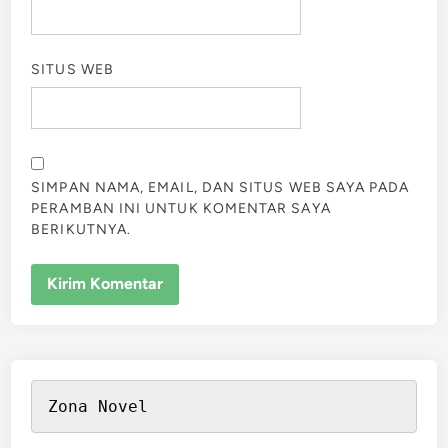
SITUS WEB
SIMPAN NAMA, EMAIL, DAN SITUS WEB SAYA PADA
PERAMBAN INI UNTUK KOMENTAR SAYA
BERIKUTNYA.
Zona Novel