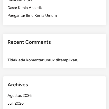
Dasar Kimia Analitik
Pengantar Ilmu Kimia Umum
Recent Comments
Tidak ada komentar untuk ditampilkan.
Archives
Agustus 2026
Juli 2026