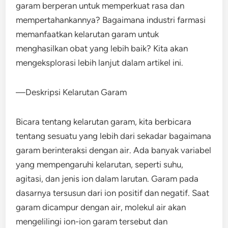
garam berperan untuk memperkuat rasa dan
mempertahankannya? Bagaimana industri farmasi
memanfaatkan kelarutan garam untuk
menghasilkan obat yang lebih baik? Kita akan
mengeksplorasi lebih lanjut dalam artikel ini.
—Deskripsi Kelarutan Garam
Bicara tentang kelarutan garam, kita berbicara
tentang sesuatu yang lebih dari sekadar bagaimana
garam berinteraksi dengan air. Ada banyak variabel
yang mempengaruhi kelarutan, seperti suhu,
agitasi, dan jenis ion dalam larutan. Garam pada
dasarnya tersusun dari ion positif dan negatif. Saat
garam dicampur dengan air, molekul air akan
mengelilingi ion-ion garam tersebut dan