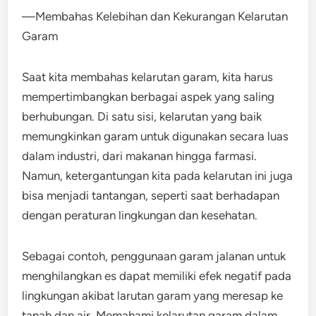
—Membahas Kelebihan dan Kekurangan Kelarutan
Garam
Saat kita membahas kelarutan garam, kita harus
mempertimbangkan berbagai aspek yang saling
berhubungan. Di satu sisi, kelarutan yang baik
memungkinkan garam untuk digunakan secara luas
dalam industri, dari makanan hingga farmasi.
Namun, ketergantungan kita pada kelarutan ini juga
bisa menjadi tantangan, seperti saat berhadapan
dengan peraturan lingkungan dan kesehatan.
Sebagai contoh, penggunaan garam jalanan untuk
menghilangkan es dapat memiliki efek negatif pada
lingkungan akibat larutan garam yang meresap ke
tanah dan air. Memahami kelarutan garam dalam