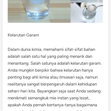
Kelarutan Garam
Dalam dunia kimia, memahami sifat-sifat bahan
adalah salah satu hal yang paling menarik dan
menantang. Salah satunya adalah kelarutan garam.
Anda mungkin berpikir bahwa kelarutan hanya
penting bagi ahli kimia atau ilmuwan saja, namun
realitanya sangat berpengaruh dalam kehidupan
sehari-hari kita. Bayangkan saja saat Anda sedang
menikmati semangkuk mie instan yang lezat,
apakah Anda pernah bertanya-tanya bagaimana