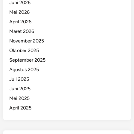
Juni 2026
Mei 2026
April 2026
Maret 2026
November 2025
Oktober 2025
September 2025
Agustus 2025
Juli 2025
Juni 2025
Mei 2025
April 2025