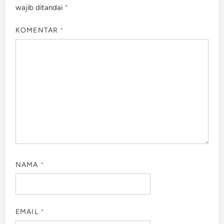
wajib ditandai
*
KOMENTAR
*
NAMA
*
EMAIL
*