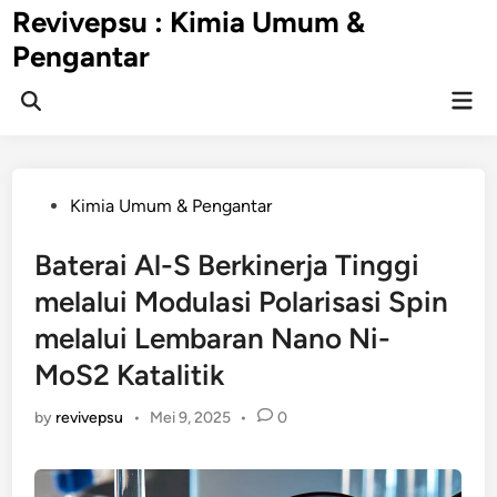
Skip
Revivepsu : Kimia Umum &
to
Pengantar
content
Mai
Open
Men
Search
Posted
Kimia Umum & Pengantar
in
Baterai Al-S Berkinerja Tinggi
melalui Modulasi Polarisasi Spin
melalui Lembaran Nano Ni-
MoS2 Katalitik
by
revivepsu
•
Mei 9, 2025
•
0