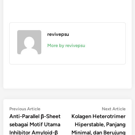
revivepsu
More by revivepsu
Navigasi
Previous
Nex
Previous Article
Next Article
article:
artic
Anti-Parallel β-Sheet
Kolagen Heterotrimer
pos
sebagai Motif Utama
Hiperstable, Panjang
Inhibitor Amyloid-β
Minimal, dan Berujung