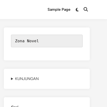
Switch
Sample Page
Open
to
Search
dark
mode
Zona Novel
KUNJUNGAN