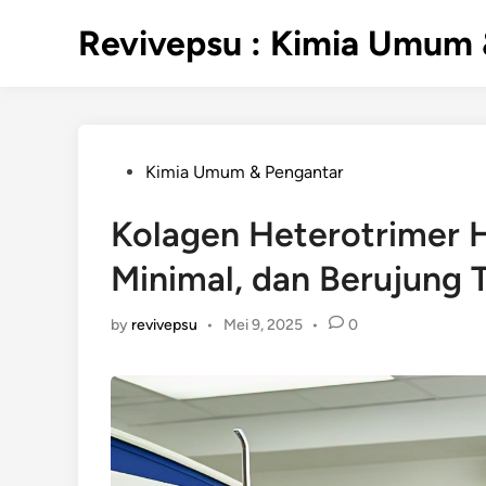
Skip
Revivepsu : Kimia Umum 
to
content
Posted
Kimia Umum & Pengantar
in
Kolagen Heterotrimer H
Minimal, dan Berujung 
by
revivepsu
•
Mei 9, 2025
•
0