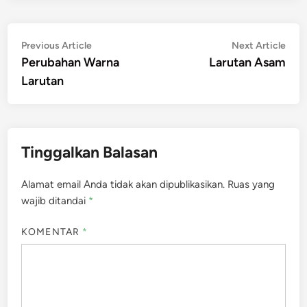
Navigasi
Previous
Nex
Previous Article
Next Article
article:
artic
Perubahan Warna
Larutan Asam
pos
Larutan
Tinggalkan Balasan
Alamat email Anda tidak akan dipublikasikan.
Ruas yang
wajib ditandai
*
KOMENTAR
*