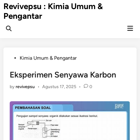
Skip
Revivepsu : Kimia Umum &
to
Pengantar
content
Mai
Open
Men
Search
Posted
Kimia Umum & Pengantar
in
Eksperimen Senyawa Karbon
by
revivepsu
•
Agustus 17, 2025
•
0