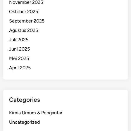
November 2025
Oktober 2025
September 2025
Agustus 2025
Juli 2025
Juni 2025
Mei 2025
April 2025
Categories
Kimia Umum & Pengantar
Uncategorized