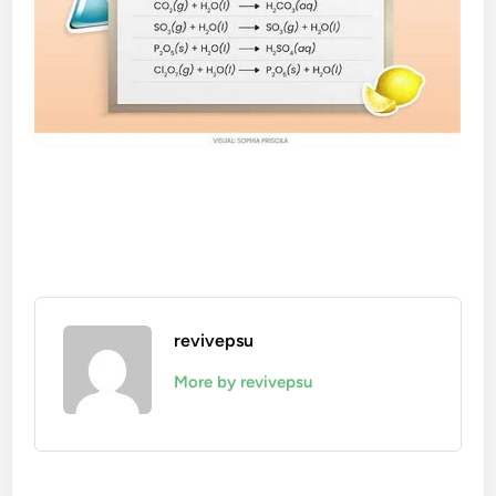
revivepsu
More by revivepsu