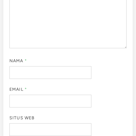
NAMA
*
EMAIL
*
SITUS WEB