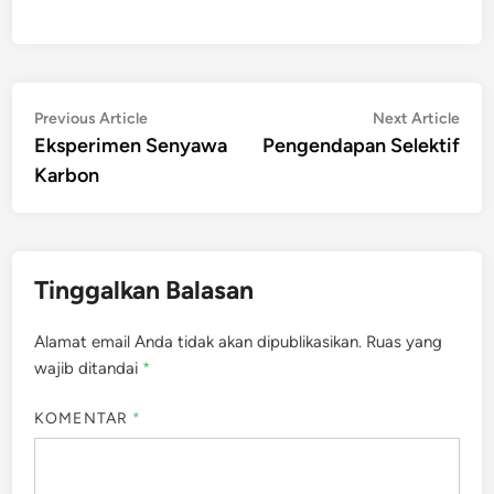
Navigasi
Previous
Nex
Previous Article
Next Article
article:
artic
Eksperimen Senyawa
Pengendapan Selektif
pos
Karbon
Tinggalkan Balasan
Alamat email Anda tidak akan dipublikasikan.
Ruas yang
wajib ditandai
*
KOMENTAR
*