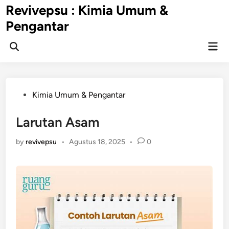
Skip
Revivepsu : Kimia Umum &
to
Pengantar
content
Mai
Open
Men
Search
Posted
Kimia Umum & Pengantar
in
Larutan Asam
by
revivepsu
•
Agustus 18, 2025
•
0